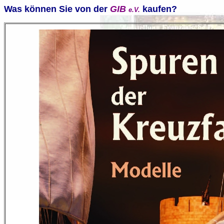
Was können Sie von der
GIB
kaufen
?
e.V.