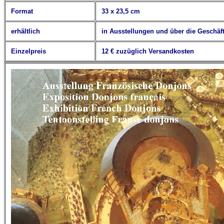
Format
33 x 23,5 cm
erhältlich
in Ausstellungen und über die Geschäft
Einzelpreis
12
€
zuzüglich Versandkosten